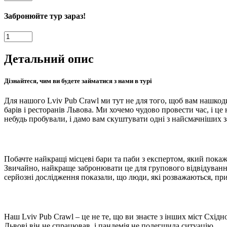
Pub
Crawl
Забронюйте тур зараз!
-
найкращий
Lviv
тур
Pub
по
Crawl
Детальний опис
барах
-
у
найкращий
Львові
тур
Дізнайтеся, чим ви будете займатися з нами в турі
кількість
по
барах
Для нашого Lviv Pub Crawl ми тут не для того, щоб вам нашкод
у
барів і ресторанів Львова. Ми хочемо чудово провести час, і це
Львові
небудь пробували, і дамо вам скуштувати одні з найсмачніших з
кількість
Побачте найкращі місцеві бари та паби з експертом, який покаж
Звичайно, найкраще забронювати це для групового відвідування 
серйозні дослідження показали, що люди, які розважаються, прив
Наш Lviv Pub Crawl – це не те, що ви знаєте з інших міст Схі
Львові він не спрацював, і пандемія не полегшила ситуацію.