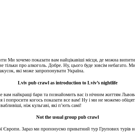
ити Ми хочемо показати вам найцікавіші місця, де можна випити
 не тільки про алкоголь. Добре. Ну, цього буде зовсім небагато.
акусок, які може запропонувати Україна.
Lviv pub crawl as introduction to Lviv’s nightlife
е вам найкращі бари та познайомить вас із нічним життям Львова.
і попросити когось показати все вам! Ну і ми не можемо обіцяти 
абливіші, ніж кульгаві, які п’ють самі!
Not the usual group pub crawl
дної Європи. Зараз ми пропонуємо приватний тур Групових турів 