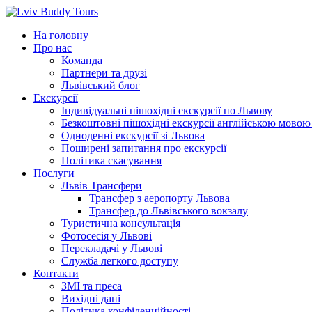
Перейти
до
На головну
вмісту
Про нас
Команда
Партнери та друзі
Львівський блог
Екскурсії
Індивідуальні пішохідні екскурсії по Львову
Безкоштовні пішохідні екскурсії англійською мовою
Одноденні екскурсії зі Львова
Поширені запитання про екскурсії
Політика скасування
Послуги
Львів Трансфери
Трансфер з аеропорту Львова
Трансфер до Львівського вокзалу
Туристична консультація
Фотосесія у Львові
Перекладачі у Львові
Служба легкого доступу
Контакти
ЗМІ та преса
Вихідні дані
Політика конфіденційності