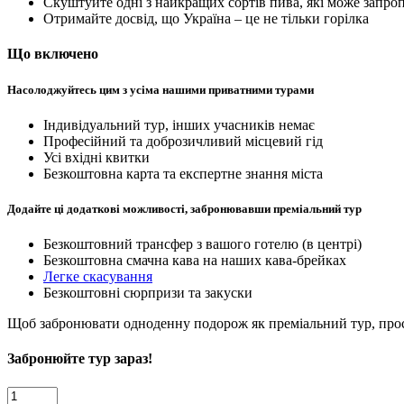
Скуштуйте одні з найкращих сортів пива, які може запро
Отримайте досвід, що Україна – це не тільки горілка
Що включено
Насолоджуйтесь цим з усіма нашими приватними турами
Індивідуальний тур, інших учасників немає
Професійний та доброзичливий місцевий гід
Усі вхідні квитки
Безкоштовна карта та експертне знання міста
Додайте ці додаткові можливості, забронювавши преміальний тур
Безкоштовний трансфер з вашого готелю (в центрі)
Безкоштовна смачна кава на наших кава-брейках
Легке скасування
Безкоштовні сюрпризи та закуски
Щоб забронювати одноденну подорож як преміальний тур, прос
Забронюйте тур зараз!
Lviv