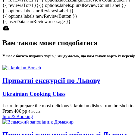
{{ reviewsTotal }}
{{ options.labels.pluralReviewCountLabel }}
{{ options.labels.noReviewsLabel }}
{{ options.labels.newReviewButton }}
{{ userData.canReview.message }}
Вам також може сподобатися
У нас є багато чудових турів, і ми думаємо, що вам також варто їх переві
Приватні екскурсії по Львову
Ukrainian Cooking Class
Learn to prepare the most delicious Ukrainian dishes from borshch to 
From 40€ pp
4 hours
Info & Booking
Приватні одноденні поїздки зі Львова