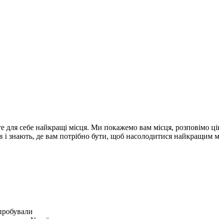
е для себе найкращі місця. Ми покажемо вам місця, розповімо ціка
в і знають, де вам потрібно бути, щоб насолодитися найкращим мі
 пробували