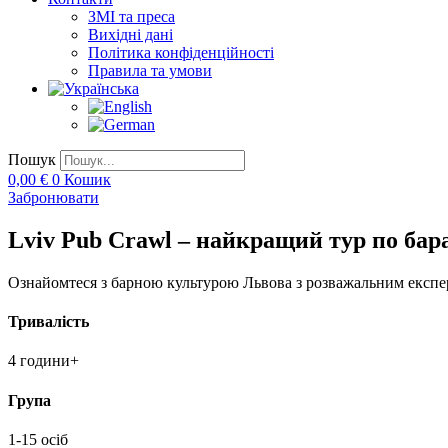
ЗМІ та преса
Вихідні дані
Політика конфіденційності
Правила та умови
Пошук
0,00
€
0
Кошик
Забронювати
Lviv Pub Crawl – найкращий тур по бар
Ознайомтеся з барною культурою Львова з розважальним експе
Тривалість
4 години+
Група
1-15 осіб