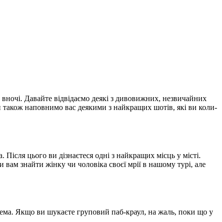
 вночі. Давайте відвідаємо деякі з дивовижних, незвичайних
 Ми також наповнимо вас деякими з найкращих шотів, які ви коли-
 Після цього ви дізнаєтеся одні з найкращих місць у місті.
вам знайти жінку чи чоловіка своєї мрії в нашому турі, але
нема. Якщо ви шукаєте груповий паб-краул, на жаль, поки що у