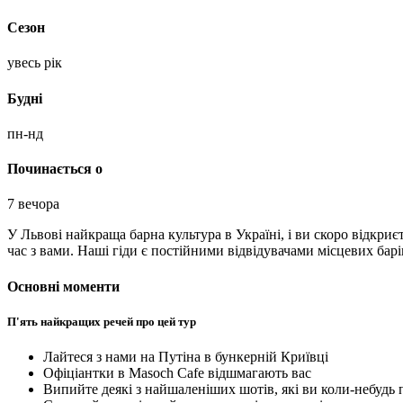
Сезон
увесь рік
Будні
пн-нд
Починається о
7 вечора
У Львові найкраща барна культура в Україні, і ви скоро відкриєт
час з вами. Наші гіди є постійними відвідувачами місцевих барі
Основні моменти
П'ять найкращих речей про цей тур
Лайтеся з нами на Путіна в бункерній Криївці
Офіціантки в Masoch Cafe відшмагають вас
Випийте деякі з найшаленіших шотів, які ви коли-небудь