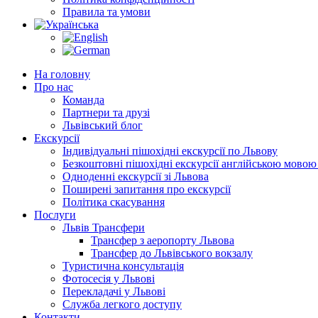
Правила та умови
На головну
Про нас
Команда
Партнери та друзі
Львівський блог
Екскурсії
Індивідуальні пішохідні екскурсії по Львову
Безкоштовні пішохідні екскурсії англійською мовою
Одноденні екскурсії зі Львова
Поширені запитання про екскурсії
Політика скасування
Послуги
Львів Трансфери
Трансфер з аеропорту Львова
Трансфер до Львівського вокзалу
Туристична консультація
Фотосесія у Львові
Перекладачі у Львові
Служба легкого доступу
Контакти