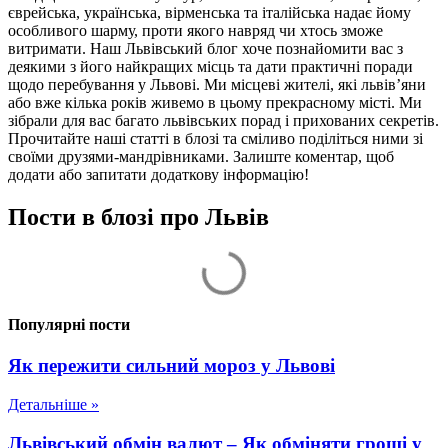
єврейська, українська, вірменська та італійська надає йому
особливого шарму, проти якого навряд чи хтось зможе
витримати. Наш Львівський блог хоче познайомити вас з
деякими з його найкращих місць та дати практичні поради
щодо перебування у Львові. Ми місцеві жителі, які львів’яни
або вже кілька років живемо в цьому прекрасному місті. Ми
зібрали для вас багато львівських порад і прихованих секретів.
Прочитайте наші статті в блозі та сміливо поділіться ними зі
своїми друзями-мандрівниками. Залиште коментар, щоб
додати або запитати додаткову інформацію!
Пости в блозі про Львів
Популярні пости
Як пережити сильний мороз у Львові
Детальніше »
Львівський обмін валют – Як обміняти гроші у