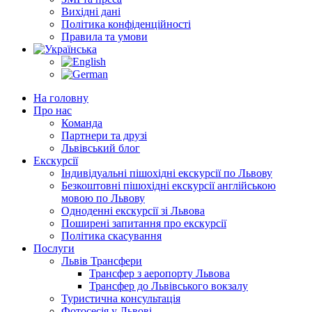
Вихідні дані
Політика конфіденційності
Правила та умови
На головну
Про нас
Команда
Партнери та друзі
Львівський блог
Екскурсії
Індивідуальні пішохідні екскурсії по Львову
Безкоштовні пішохідні екскурсії англійською
мовою по Львову
Одноденні екскурсії зі Львова
Поширені запитання про екскурсії
Політика скасування
Послуги
Львів Трансфери
Трансфер з аеропорту Львова
Трансфер до Львівського вокзалу
Туристична консультація
Фотосесія у Львові