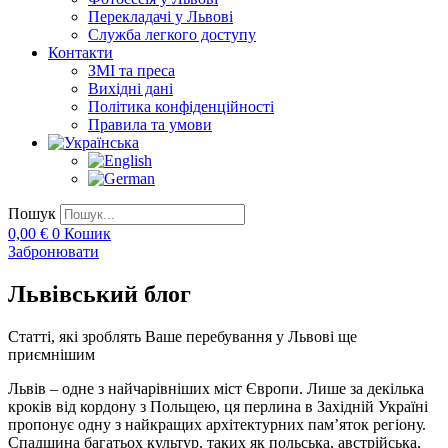
Перекладачі у Львові
Служба легкого доступу
Контакти
ЗМІ та преса
Вихідні дані
Політика конфіденційності
Правила та умови
Пошук
0,00
€
0
Кошик
Забронювати
Львівський блог
Статті, які зроблять Ваше перебування у Львові ще
приємнішим
Львів – одне з найчарівніших міст Європи. Лише за декілька
кроків від кордону з Польщею, ця перлина в Західній Україні
пропонує одну з найкращих архітектурних пам’яток регіону.
Спадщина багатьох культур, таких як польська, австрійська,