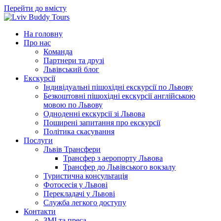
Перейти до вмісту
На головну
Про нас
Команда
Партнери та друзі
Львівський блог
Екскурсії
Індивідуальні пішохідні екскурсії по Львову
Безкоштовні пішохідні екскурсії англійською
мовою по Львову
Одноденні екскурсії зі Львова
Поширені запитання про екскурсії
Політика скасування
Послуги
Львів Трансфери
Трансфер з аеропорту Львова
Трансфер до Львівського вокзалу
Туристична консультація
Фотосесія у Львові
Перекладачі у Львові
Служба легкого доступу
Контакти
ЗМІ та преса