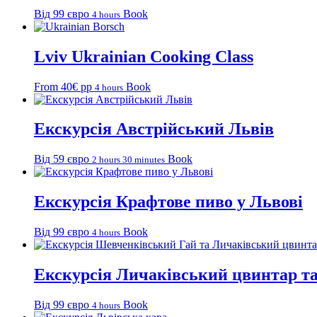
Від 99 євро
Book
4 hours
Lviv Ukrainian Cooking Class
From 40€ pp
Book
4 hours
Екскурсія Австрійський Львів
Від 59 євро
Book
2 hours 30 minutes
Екскурсія Крафтове пиво у Львові
Від 99 євро
Book
4 hours
Екскурсія Личаківський цвинтар т
Від 99 євро
Book
4 hours