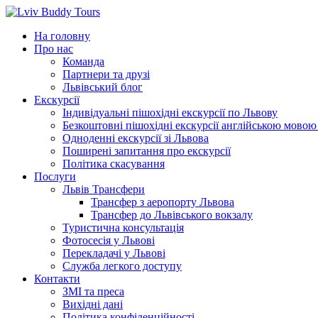
Перейти
до
На головну
вмісту
Про нас
Команда
Партнери та друзі
Львівський блог
Екскурсії
Індивідуальні пішохідні екскурсії по Львову
Безкоштовні пішохідні екскурсії англійською мовою
Одноденні екскурсії зі Львова
Поширені запитання про екскурсії
Політика скасування
Послуги
Львів Трансфери
Трансфер з аеропорту Львова
Трансфер до Львівського вокзалу
Туристична консультація
Фотосесія у Львові
Перекладачі у Львові
Служба легкого доступу
Контакти
ЗМІ та преса
Вихідні дані
Політика конфіденційності