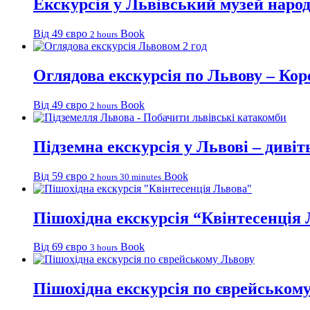
Екскурсія у Львівський музей наро
Від 49 євро
Book
2 hours
Оглядова екскурсія по Львову – Кор
Від 49 євро
Book
2 hours
Підземна екскурсія у Львові – диві
Від 59 євро
Book
2 hours 30 minutes
Пішохідна екскурсія “Квінтесенція
Від 69 євро
Book
3 hours
Пішохідна екскурсія по єврейськом