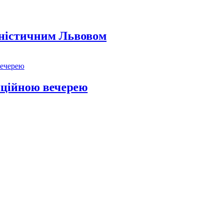
уністичним Львовом
иційною вечерею