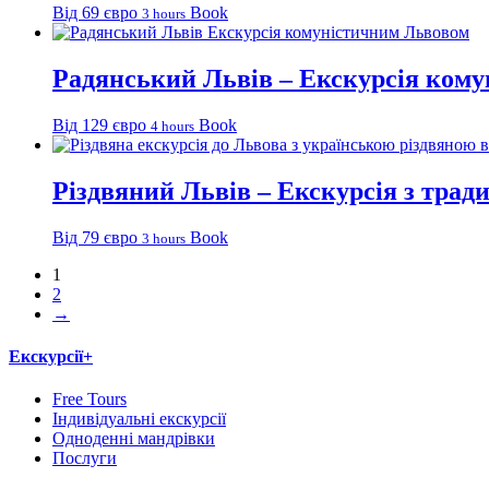
Від 69 євро
Book
3 hours
Радянський Львів – Екскурсія ком
Від 129 євро
Book
4 hours
Різдвяний Львів – Екскурсія з трад
Від 79 євро
Book
3 hours
1
2
→
Екскурсії+
Free Tours
Індивідуальні екскурсії
Одноденні мандрівки
Послуги