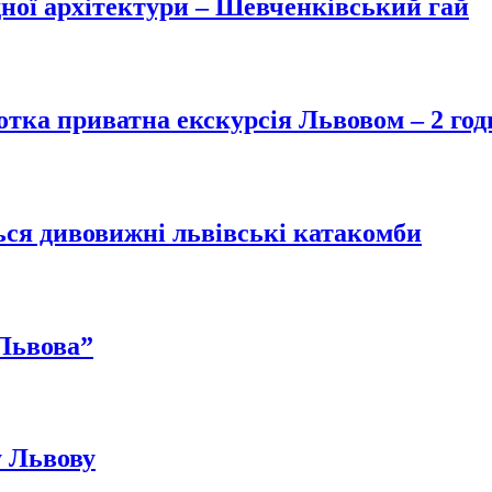
дної архітектури – Шевченківський гай
отка приватна екскурсія Львовом – 2 го
ться дивовижні львівські катакомби
 Львова”
у Львову