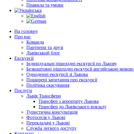
Правила та умови
На головну
Про нас
Команда
Партнери та друзі
Львівський блог
Екскурсії
Індивідуальні пішохідні екскурсії по Львову
Безкоштовні пішохідні екскурсії англійською мовою
Одноденні екскурсії зі Львова
Поширені запитання про екскурсії
Політика скасування
Послуги
Львів Трансфери
Трансфер з аеропорту Львова
Трансфер до Львівського вокзалу
Туристична консультація
Фотосесія у Львові
Перекладачі у Львові
Служба легкого доступу
Контакти