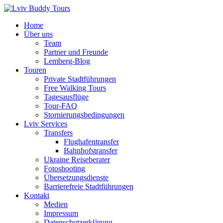
Zum
Inhalt
Home
springen
Über uns
Team
Partner und Freunde
Lemberg-Blog
Touren
Private Stadtführungen
Free Walking Tours
Tagesausflüge
Tour-FAQ
Stornierungsbedingungen
Lviv Services
Transfers
Flughafentransfer
Bahnhofstransfer
Ukraine Reiseberater
Fotoshooting
Übersetzungsdienste
Barrierefreie Stadtführungen
Kontakt
Medien
Impressum
Datenschutzerklärung