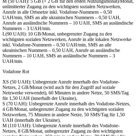
M (50 UAH): 5 GB (+ 2 GB für den ersten Nutzungsmonat)/Monat,
unlimitierter Zugang zu den wichtigsten sozialen Netzwerken,
Anrufe in alle Ortsnetze inkl. Vodafone-Nummern – 0,50
UAH/min, SMS an alle ukrainischen Nummern – 0,50 UAH,
Anrufe an ausländische Nummern – 10 UAH, SMS an ausländische
Nummern – 3 UAH/min.
L(90 UAH): 10 GB/Monat, unbegrenzter Zugang zu den
wichtigsten sozialen Netzwerken, Anrufe in alle lokalen Netzwerke
inkl. Vodafone-Nummern – 0,50 UAH/min, SMS an alle
ukrainischen Nummern – 0,50 UAH, Anrufe an ausländische
Nummern – 10 UAH, SMS an ausländische Nummern – 3
UAH/min.
Vodafone Rot
XS (50 UAH): Unbegrenzte Anrufe innerhalb des Vodafone-
Netzes, 2 GB/Monat (wird auch für den Zugriff auf soziale
Netzwerke verwendet), 60 Minuten in andere Netze, 50 SMS/Tag
für 1,50 UAH (innerhalb der Ukraine),
S (70 UAH): Unbegrenzte Anrufe innerhalb des Vodafone-Netzes,
4 GB/Monat, unbegrenzter Zugang zu den wichtigsten sozialen
Netzwerken, 75 Minuten in andere Netze, 50 SMS/Tag für 1,50
UAH (innerhalb der Ukraine),
M (110 UAH): Unbegrenzte Anrufe innerhalb des Vodafone-
Netzes, 8 GB/Monat, unbegrenzter Zugang zu den wichtigsten