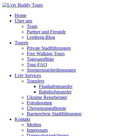
Zum
Inhalt
Home
springen
Über uns
Team
Partner und Freunde
Lemberg-Blog
Touren
Private Stadtführungen
Free Walking Tours
Tagesausflüge
Tour-FAQ
Stornierungsbedingungen
Lviv Services
Transfers
Flughafentransfer
Bahnhofstransfer
Ukraine Reiseberater
Fotoshooting
Übersetzungsdienste
Barrierefreie Stadtführungen
Kontakt
Medien
Impressum
Datenschutzerklärung