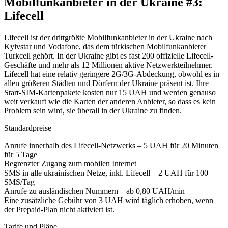
Mobilfunkanbieter in der Ukraine #3:
Lifecell
Lifecell ist der drittgrößte Mobilfunkanbieter in der Ukraine nach
Kyivstar und Vodafone, das dem türkischen Mobilfunkanbieter
Turkcell gehört. In der Ukraine gibt es fast 200 offizielle Lifecell-
Geschäfte und mehr als 12 Millionen aktive Netzwerkteilnehmer.
Lifecell hat eine relativ geringere 2G/3G-Abdeckung, obwohl es in
allen größeren Städten und Dörfern der Ukraine präsent ist. Ihre
Start-SIM-Kartenpakete kosten nur 15 UAH und werden genauso
weit verkauft wie die Karten der anderen Anbieter, so dass es kein
Problem sein wird, sie überall in der Ukraine zu finden.
Standardpreise
Anrufe innerhalb des Lifecell-Netzwerks – 5 UAH für 20 Minuten
für 5 Tage
Begrenzter Zugang zum mobilen Internet
SMS in alle ukrainischen Netze, inkl. Lifecell – 2 UAH für 100
SMS/Tag
Anrufe zu ausländischen Nummern – ab 0,80 UAH/min
Eine zusätzliche Gebühr von 3 UAH wird täglich erhoben, wenn
der Prepaid-Plan nicht aktiviert ist.
Tarife und Pläne