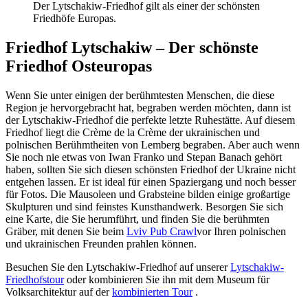
Der Lytschakiw-Friedhof gilt als einer der schönsten
Friedhöfe Europas.
Friedhof Lytschakiw – Der schönste
Friedhof Osteuropas
Wenn Sie unter einigen der berühmtesten Menschen, die diese
Region je hervorgebracht hat, begraben werden möchten, dann ist
der Lytschakiw-Friedhof die perfekte letzte Ruhestätte. Auf diesem
Friedhof liegt die Crème de la Crème der ukrainischen und
polnischen Berühmtheiten von Lemberg begraben. Aber auch wenn
Sie noch nie etwas von Iwan Franko und Stepan Banach gehört
haben, sollten Sie sich diesen schönsten Friedhof der Ukraine nicht
entgehen lassen. Er ist ideal für einen Spaziergang und noch besser
für Fotos. Die Mausoleen und Grabsteine bilden einige großartige
Skulpturen und sind feinstes Kunsthandwerk. Besorgen Sie sich
eine Karte, die Sie herumführt, und finden Sie die berühmten
Gräber, mit denen Sie beim
Lviv Pub Crawl
vor Ihren polnischen
und ukrainischen Freunden prahlen können.
Besuchen Sie den Lytschakiw-Friedhof auf unserer
Lytschakiw-
Friedhofstour
oder kombinieren Sie ihn mit dem Museum für
Volksarchitektur auf der
kombinierten Tour
.