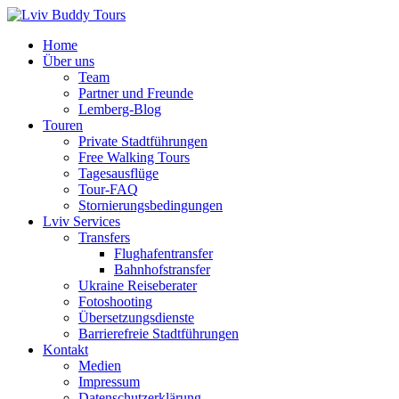
Zum
Inhalt
Home
springen
Über uns
Team
Partner und Freunde
Lemberg-Blog
Touren
Private Stadtführungen
Free Walking Tours
Tagesausflüge
Tour-FAQ
Stornierungsbedingungen
Lviv Services
Transfers
Flughafentransfer
Bahnhofstransfer
Ukraine Reiseberater
Fotoshooting
Übersetzungsdienste
Barrierefreie Stadtführungen
Kontakt
Medien
Impressum
Datenschutzerklärung