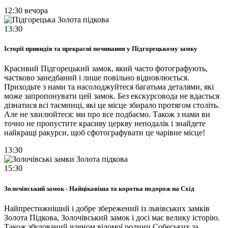
12:30 вечора
13:30
Історії привидів та прекрасні починання у Підгорецькому замку
Красивий Підгорецький замок, який часто фотографують,
частково занедбаний і лише повільно відновлюється.
Приходьте з нами та насолоджуйтеся багатьма деталями, які
може запропонувати цей замок. Без екскурсовода не вдасться
дізнатися всі таємниці, які це місце збирало протягом століть.
Але не хвилюйтеся: ми про все подбаємо. Також з нами ви
точно не пропустите красиву церкву неподалік і знайдете
найкращі ракурси, щоб сфотографувати це чарівне місце!
13:30
15:30
Золочівський замок - Найцікавіша та коротка подорож на Схід
Найпрестижніший і добре збережений із львівських замків
Золота Підкова, Золочівський замок і досі має велику історію.
Також збудований членом відомої родини Собеських за