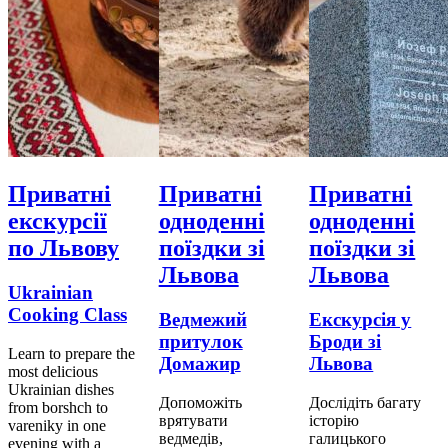
Приватні
Приватні
Приватні
екскурсії
одноденні
одноденні
по Львову
поїздки зі
поїздки зі
Львова
Львова
Ukrainian
Cooking Class
Ведмежий
Екскурсія у
притулок
Броди зі
Learn to prepare the
Домажир
Львова
most delicious
Ukrainian dishes
Допоможіть
Дослідіть багату
from borshch to
врятувати
історію
vareniky in one
ведмедів,
галицького
evening with a