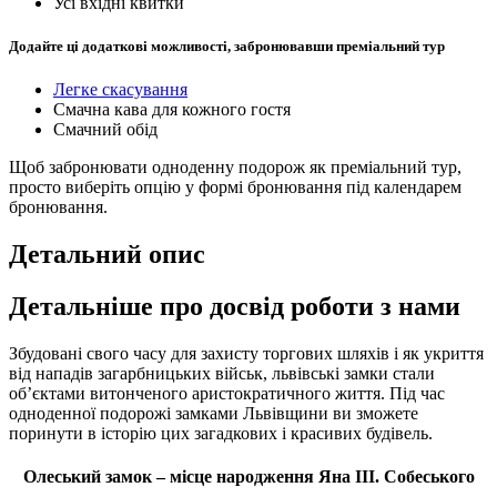
Усі вхідні квитки
Додайте ці додаткові можливості, забронювавши преміальний тур
Легке скасування
Смачна кава для кожного гостя
Смачний обід
Щоб забронювати одноденну подорож як преміальний тур,
просто виберіть опцію у формі бронювання під календарем
бронювання.
Детальний опис
Детальніше про досвід роботи з нами
Збудовані свого часу для захисту торгових шляхів і як укриття
від нападів загарбницьких військ, львівські замки стали
об’єктами витонченого аристократичного життя. Під час
одноденної подорожі замками Львівщини ви зможете
поринути в історію цих загадкових і красивих будівель.
Олеський замок – місце народження Яна III. Собеського