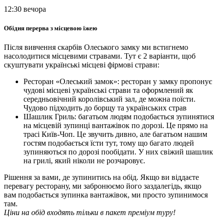
12:30 вечора
Обідня перерва з місцевою їжею
Після вивчення скарбів Олеського замку ми встигнемо
насолодитися місцевими стравами. Тут є 2 варіанти, щоб
скуштувати українські місцеві фірмові страви:
Ресторан «Олеський замок»: ресторан у замку пропонує
чудові місцеві українські страви та оформлений як
середньовічний королівський зал, де можна поїсти.
Чудово підходить до борщу та українських страв
Шашлик Гриль: багатьом людям подобається зупинятися
на місцевій зупинці вантажівок по дорозі. Це прямо на
трасі Київ-Чоп. Це звучить дивно, але багатьом нашим
гостям подобається їсти тут, тому що багато людей
зупиняються по дорозі пообідати. У них свіжий шашлик
на грилі, який ніколи не розчаровує.
Рішення за вами, де зупинитись на обід. Якщо ви віддаєте
перевагу ресторану, ми забронюємо його заздалегідь, якщо
вам подобається зупинка вантажівок, ми просто зупинимося
там.
Ціни на обід входять тільки в пакет преміум туру!