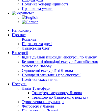
Політика конфіденційності
Правила та умови
На головну
Про нас
Команда
Партнери та друзі
Львівський блог
Екскурсії
Індивідуальні пішохідні екскурсії по Львову
Безкоштовні пішохідні екскурсії англійською
мовою по Львову
Одноденні екскурсії зі Львова
Поширені запитання про екскурсії
Політика скасування
Послуги
Львів Трансфери
Трансфер з аеропорту Львова
Трансфер до Львівського вокзалу
Туристична консультація
Фотосесія у Львові
Перекладачі у Львові