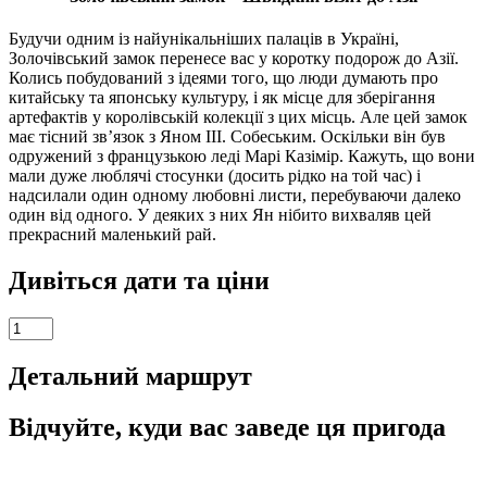
Будучи одним із найунікальніших палаців в Україні,
Золочівський замок перенесе вас у коротку подорож до Азії.
Колись побудований з ідеями того, що люди думають про
китайську та японську культуру, і як місце для зберігання
артефактів у королівській колекції з цих місць. Але цей замок
має тісний зв’язок з Яном III. Собеським. Оскільки він був
одружений з французькою леді Марі Казімір. Кажуть, що вони
мали дуже люблячі стосунки (досить рідко на той час) і
надсилали один одному любовні листи, перебуваючи далеко
один від одного. У деяких з них Ян нібито вихваляв цей
прекрасний маленький рай.
Дивіться дати та ціни
Одноденна
екскурсія
до
Детальний маршрут
замків
Львівщини
Відчуйте, куди вас заведе ця пригода
-
Золота
підкова
кількість