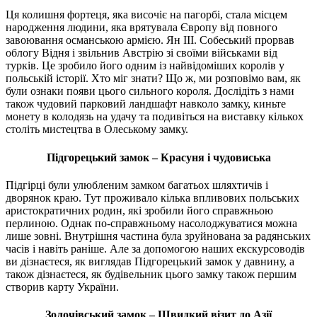
Ця колишня фортеця, яка височіє на пагорбі, стала місцем
народження людини, яка врятувала Європу від повного
завоювання османською армією. Ян III. Собеський прорвав
облогу Відня і звільнив Австрію зі своїми військами від
турків. Це зробило його одним із найвідоміших королів у
польській історії. Хто міг знати? Що ж, ми розповімо вам, як
були ознаки появи цього сильного короля. Дослідіть з нами
також чудовий парковий ландшафт навколо замку, киньте
монету в колодязь на удачу та подивіться на виставку кількох
століть мистецтва в Олеському замку.
Підгорецький замок – Красуня і чудовиська
Підгірці були улюбленим замком багатьох шляхтичів і
дворянок краю. Тут проживало кілька впливових польських
аристократичних родин, які зробили його справжньою
перлиною. Однак по-справжньому насолоджуватися можна
лише зовні. Внутрішня частина була зруйнована за радянських
часів і навіть раніше. Але за допомогою наших екскурсоводів
ви дізнаєтеся, як виглядав Підгорецький замок у давнину, а
також дізнаєтеся, як будівельник цього замку також першим
створив карту України.
Золочівський замок – Швидкий візит до Азії