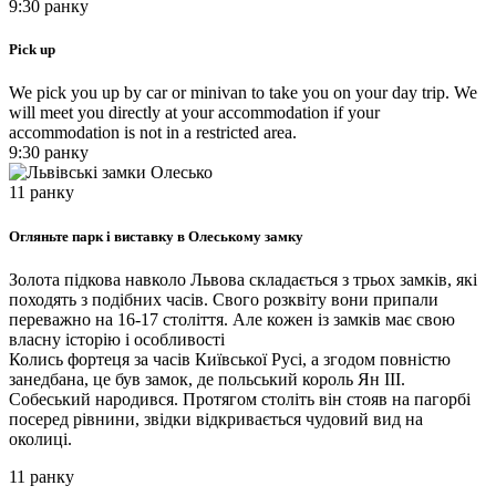
9:30 ранку
Pick up
We pick you up by car or minivan to take you on your day trip. We
will meet you directly at your accommodation if your
accommodation is not in a restricted area.
9:30 ранку
11 ранку
Огляньте парк і виставку в Олеському замку
Золота підкова навколо Львова складається з трьох замків, які
походять з подібних часів. Свого розквіту вони припали
переважно на 16-17 століття. Але кожен із замків має свою
власну історію і особливості
Колись фортеця за часів Київської Русі, а згодом повністю
занедбана, це був замок, де польський король Ян III.
Собеський народився. Протягом століть він стояв на пагорбі
посеред рівнини, звідки відкривається чудовий вид на
околиці.
11 ранку