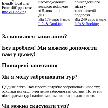
насолоджуючись
прикордонного
friendly local chef.
веселою поїздкою
міста у
From 40€ pp
4 hours
зі Львова на пів
захоплюючій
Info & Booking
дня
подорожі
Від 179 євро
Від 249 євро
5 hours
8 hours
Info & Booking
Info & Booking
Залишилися запитання?
Без проблем! Ми можемо допомогти
вам у цьому!
Поширені запитання
Як я можу забронювати тур?
Це дуже легко. Вам просто потрібно забронювати його тут,
оскільки всі наші тури легко забронювати онлайн. Потім ми
підтвердимо тур і надішлемо вам посилання для оплати.
Чи можна скасувати тур?