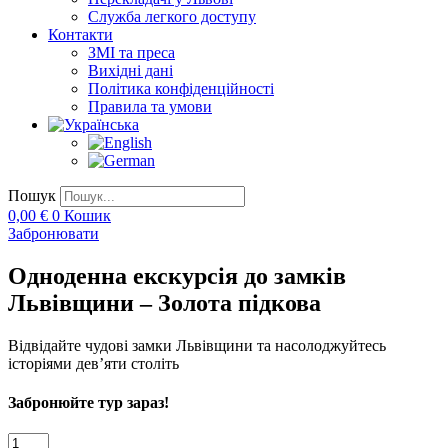
Служба легкого доступу
Контакти
ЗМІ та преса
Вихідні дані
Політика конфіденційності
Правила та умови
Пошук
0,00
€
0
Кошик
Забронювати
Одноденна екскурсія до замків
Львівщини – Золота підкова
Відвідайте чудові замки Львівщини та насолоджуйтесь
історіями дев’яти століть
Забронюйте тур зараз!
Одноденна