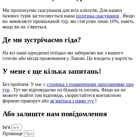
Ми пропонуємо скасування для всіх клієнтів. Для наших
базових турів застосовується наша
політика скасування
. Якщо
ви замовляєте преміальний тур, ми стягуємо лише 10%, навіть
якщо ви не з’явиться.
Де ми зустрічаємо гіда?
На всі наші одноденні поїздки ми забираємо вас з вашого
готелю або місця проживання у Львові. Це входить у вартість.
У мене є ще кілька запитань!
Без проблем. У нас є
сторінка з поширеними запитаннями про
тур
. Тут ми відповідаємо на більшість питань. Якщо ви не
можете знайти там відповідь, скористайтеся контактною
формою праворуч або
зв’яжіться з нами тут
!
Або залиште нам повідомлення
Ім'я
Прізвище