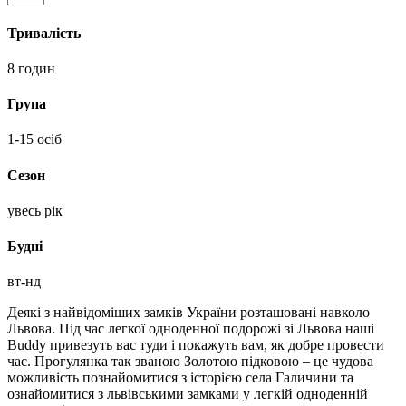
екскурсія
до
Тривалість
замків
Львівщини
8 годин
-
Золота
Група
підкова
кількість
1-15 осіб
Сезон
увесь рік
Будні
вт-нд
Деякі з найвідоміших замків України розташовані навколо
Львова. Під час легкої одноденної подорожі зі Львова наші
Buddy привезуть вас туди і покажуть вам, як добре провести
час. Прогулянка так званою Золотою підковою – це чудова
можливість познайомитися з історією села Галичини та
ознайомитися з львівськими замками у легкій одноденній