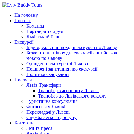
Перейти
до
На головну
вмісту
Про нас
Команда
Партнери та друзі
Львівський блог
Екскурсії
Індивідуальні пішохідні екскурсії по Львову
Безкоштовні пішохідні екскурсії англійською
мовою по Львову
Одноденні екскурсії зі Львова
Поширені запитання про екскурсії
Політика скасування
Послуги
Львів Трансфери
Трансфер з аеропорту Львова
Трансфер до Львівського вокзалу
Туристична консультація
Фотосесія у Львові
Перекладачі у Львові
Служба легкого доступу
Контакти
ЗМІ та преса
Вихідні дані