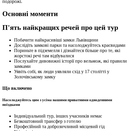
подорожі.
Основні моменти
П'ять найкращих речей про цей тур
Побачити найкрасивіші замки Львівщини
Дослідіть замкові парки та насолоджуйтесь краєвидами
Пориньте в підземелля і дізнайтеся більше про те, які
жорстокі речі там відбувалися
Послухайте дивовижні історії про вельмож, які правили
замками
Уявіть собі, як люди уявляли схід у 17 столітті у
Золочівському замку
Що включено
Насолоджуйтесь цим з усіма нашими приватними одноденними
поїздками
Індивідуальний тур, інших учасників немає
Безкоштовний трансфер з готелю
Професійний та доброзичливий місцевий гід