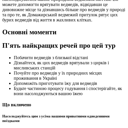
можете допомогти врятувати ведмедів, відвідавши це
дивовижне місце та дізнавшись більше про ведмедів у природі
та про те, як Домажирський ведмежий притулок рятує цих
бурих ведмедів від життя в жахливих клітках.
Основні моменти
П'ять найкращих речей про цей тур
Побачити ведмедів з близької відстані
Дізнайтеся, як цих ведмедів врятували з цирків і
мисливських станцій
Почуйте про ведмедів у їх природних місцях
проживання в Україні
Допоможіть приготувати їжу для ведмедів
Будьте частиною процесу годування і спостерігайте, як
вони насолоджуються вашою їжею
Що включено
Насолоджуйтесь цим з усіма нашими приватними одноденними
поїздками