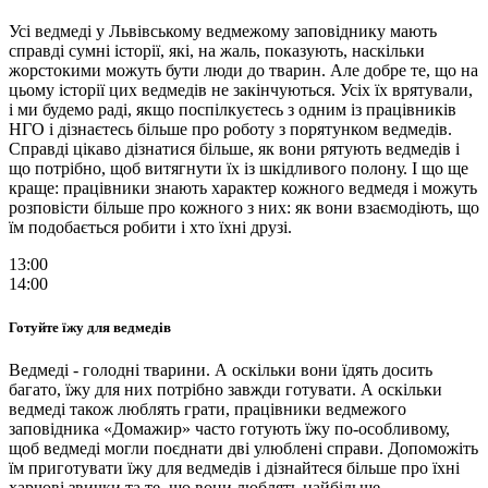
Усі ведмеді у Львівському ведмежому заповіднику мають
справді сумні історії, які, на жаль, показують, наскільки
жорстокими можуть бути люди до тварин. Але добре те, що на
цьому історії цих ведмедів не закінчуються. Усіх їх врятували,
і ми будемо раді, якщо поспілкуєтесь з одним із працівників
НГО і дізнаєтесь більше про роботу з порятунком ведмедів.
Справді цікаво дізнатися більше, як вони рятують ведмедів і
що потрібно, щоб витягнути їх із шкідливого полону. І що ще
краще: працівники знають характер кожного ведмедя і можуть
розповісти більше про кожного з них: як вони взаємодіють, що
їм подобається робити і хто їхні друзі.
13:00
14:00
Готуйте їжу для ведмедів
Ведмеді - голодні тварини. А оскільки вони їдять досить
багато, їжу для них потрібно завжди готувати. А оскільки
ведмеді також люблять грати, працівники ведмежого
заповідника «Домажир» часто готують їжу по-особливому,
щоб ведмеді могли поєднати дві улюблені справи. Допоможіть
їм приготувати їжу для ведмедів і дізнайтеся більше про їхні
харчові звички та те, що вони люблять найбільше.