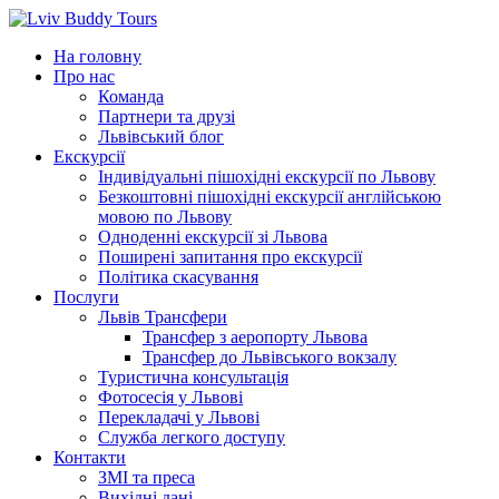
Перейти
до
На головну
вмісту
Про нас
Команда
Партнери та друзі
Львівський блог
Екскурсії
Індивідуальні пішохідні екскурсії по Львову
Безкоштовні пішохідні екскурсії англійською
мовою по Львову
Одноденні екскурсії зі Львова
Поширені запитання про екскурсії
Політика скасування
Послуги
Львів Трансфери
Трансфер з аеропорту Львова
Трансфер до Львівського вокзалу
Туристична консультація
Фотосесія у Львові
Перекладачі у Львові
Служба легкого доступу
Контакти
ЗМІ та преса
Вихідні дані