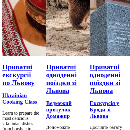
Приватні
Приватні
Приватні
екскурсії
одноденні
одноденні
по Львову
поїздки зі
поїздки зі
Львова
Львова
Ukrainian
Cooking Class
Ведмежий
Екскурсія у
притулок
Броди зі
Learn to prepare the
Домажир
Львова
most delicious
Ukrainian dishes
Допоможіть
Дослідіть багату
from borshch to