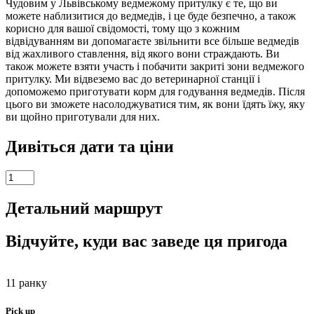
Чудовим у Львівському ведмежому притулку є те, що ви
можете наблизитися до ведмедів, і це буде безпечно, а також
корисно для вашої свідомості, тому що з кожним
відвідуванням ви допомагаєте звільнити все більше ведмедів
від жахливого ставлення, від якого вони страждають. Ви
також можете взяти участь і побачити закриті зони ведмежого
притулку. Ми відвеземо вас до ветеринарної станції і
допоможемо приготувати корм для годування ведмедів. Після
цього ви зможете насолоджуватися тим, як вони їдять їжу, яку
ви щойно приготували для них.
Дивіться дати та ціни
Ведмежий
заповідник
Домажир
Детальний маршрут
-
ексклюзивна
Відчуйте, куди вас заведе ця пригода
екскурсія
до
Львівського
ведмежого
11 ранку
притулку
кількість
Pick up