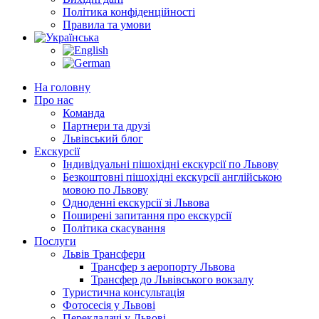
Політика конфіденційності
Правила та умови
На головну
Про нас
Команда
Партнери та друзі
Львівський блог
Екскурсії
Індивідуальні пішохідні екскурсії по Львову
Безкоштовні пішохідні екскурсії англійською
мовою по Львову
Одноденні екскурсії зі Львова
Поширені запитання про екскурсії
Політика скасування
Послуги
Львів Трансфери
Трансфер з аеропорту Львова
Трансфер до Львівського вокзалу
Туристична консультація
Фотосесія у Львові
Перекладачі у Львові