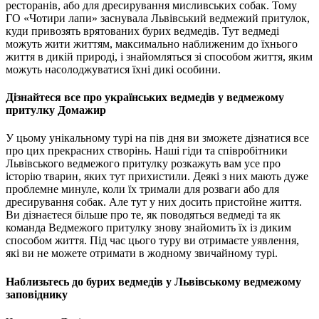
ресторанів, або для дресирування мисливських собак. Тому
ГО «Чотири лапи» заснувала Львівський ведмежий притулок,
куди привозять врятованих бурих ведмедів. Тут ведмеді
можуть жити життям, максимально наближеним до їхнього
життя в дикій природі, і знайомляться зі способом життя, яким
можуть насолоджуватися їхні дикі особини.
Дізнайтеся все про українських ведмедів у ведмежому
притулку Домажир
У цьому унікальному турі на пів дня ви зможете дізнатися все
про цих прекрасних створінь. Наші гіди та співробітники
Львівського ведмежого притулку розкажуть вам усе про
історію тварин, яких тут прихистили. Деякі з них мають дуже
проблемне минуле, коли їх тримали для розваги або для
дресирування собак. Але тут у них досить пристойне життя.
Ви дізнаєтеся більше про те, як поводяться ведмеді та як
команда Ведмежого притулку знову знайомить їх із диким
способом життя. Під час цього туру ви отримаєте уявлення,
які ви не можете отримати в жодному звичайному турі.
Наблизьтесь до бурих ведмедів у Львівському ведмежому
заповіднику