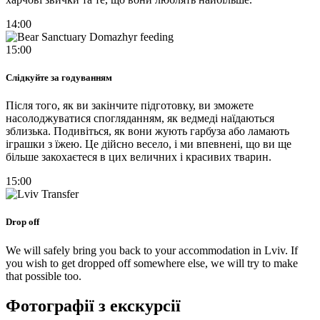
14:00
15:00
Слідкуйте за годуванням
Після того, як ви закінчите підготовку, ви зможете
насолоджуватися спогляданням, як ведмеді наїдаються
зблизька. Подивіться, як вони жують гарбуза або ламають
іграшки з їжею. Це дійсно весело, і ми впевнені, що ви ще
більше закохаєтеся в цих величних і красивих тварин.
15:00
Drop off
We will safely bring you back to your accommodation in Lviv. If
you wish to get dropped off somewhere else, we will try to make
that possible too.​
Фотографії з екскурсії