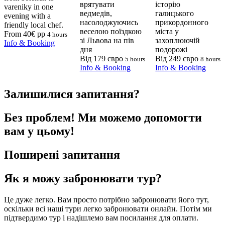
врятувати
історію
vareniky in one
ведмедів,
галицького
evening with a
насолоджуючись
прикордонного
friendly local chef.
веселою поїздкою
міста у
From 40€ pp
4 hours
зі Львова на пів
захоплюючій
Info & Booking
дня
подорожі
Від 179 євро
Від 249 євро
5 hours
8 hours
Info & Booking
Info & Booking
Залишилися запитання?
Без проблем! Ми можемо допомогти
вам у цьому!
Поширені запитання
Як я можу забронювати тур?
Це дуже легко. Вам просто потрібно забронювати його тут,
оскільки всі наші тури легко забронювати онлайн. Потім ми
підтвердимо тур і надішлемо вам посилання для оплати.