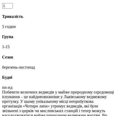
Ведмежий
заповідник
Домажир
Тривалість
-
ексклюзивна
5 годин
екскурсія
до
Група
Львівського
ведмежого
1-15
притулку
кількість
Сезон
березень-листопад
Будні
пн-нд
Побачити величних ведмедів у майже природному середовищі
існування – це найдивовижніше у Львівському ведмежому
притулку. У цьому унікальному місці неприбуткова
організація «Чотири лапи» утримує ведмедів, які були
звільнені з цирків чи мисливських станцій і тепер можуть
насолоджуватися майже природним ведмежим життям. Ви