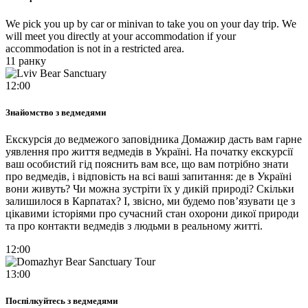
We pick you up by car or minivan to take you on your day trip. We
will meet you directly at your accommodation if your
accommodation is not in a restricted area.
11 ранку
12:00
Знайомство з ведмедями
Екскурсія до ведмежого заповідника Домажир дасть вам гарне
уявлення про життя ведмедів в Україні. На початку екскурсії
ваш особистий гід пояснить вам все, що вам потрібно знати
про ведмедів, і відповість на всі ваші запитання: де в Україні
вони живуть? Чи можна зустріти їх у дикій природі? Скільки
залишилося в Карпатах? І, звісно, ми будемо пов’язувати це з
цікавими історіями про сучасний стан охорони дикої природи
та про контакти ведмедів з людьми в реальному житті.
12:00
13:00
Поспілкуйтесь з ведмедями