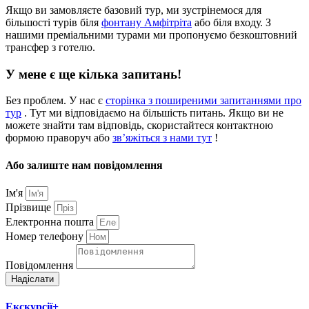
Якщо ви замовляєте базовий тур, ми зустрінемося для
більшості турів біля
фонтану Амфітріта
або біля входу. З
нашими преміальними турами ми пропонуємо безкоштовний
трансфер з готелю.
У мене є ще кілька запитань!
Без проблем. У нас є
сторінка з поширеними запитаннями про
тур
. Тут ми відповідаємо на більшість питань. Якщо ви не
можете знайти там відповідь, скористайтеся контактною
формою праворуч або
зв’яжіться з нами тут
!
Або залиште нам повідомлення
Ім'я
Прізвище
Електронна пошта
Номер телефону
Повідомлення
Надіслати
Екскурсії+