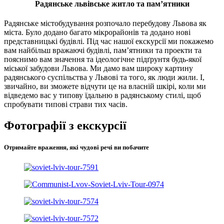
Радянське львівське житло та пам’ятники
Радянське містобудування розпочало перебудову Львова як
міста. Було додано багато мікрорайонів та додано нові
представницькі будівлі. Під час нашої екскурсії ми покажемо
вам найбільш вражаючі будівлі, пам’ятники та проекти та
пояснимо вам значення та ідеологічне підґрунтя будь-якої
міської забудови Львова. Ми дамо вам широку картину
радянського суспільства у Львові та того, як люди жили. І,
звичайно, ви зможете відчути це на власній шкірі, коли ми
відведемо вас у типову їдальню в радянському стилі, щоб
спробувати типові страви тих часів.
Фотографії з екскурсії
Отримайте враження, які чудові речі ви побачите