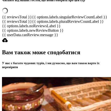
Читайте від наших гостей, що вони говорять про цей тур
{{ reviewsTotal }}
{{ options.labels.singularReviewCountLabel }}
{{ reviewsTotal }}
{{ options.labels.pluralReviewCountLabel }}
{{ options.labels.noReviewsLabel }}
{{ options.labels.newReviewButton }}
{{ userData.canReview.message }}
Вам також може сподобатися
У нас є багато чудових турів, і ми думаємо, що вам також варто їх
перевірити