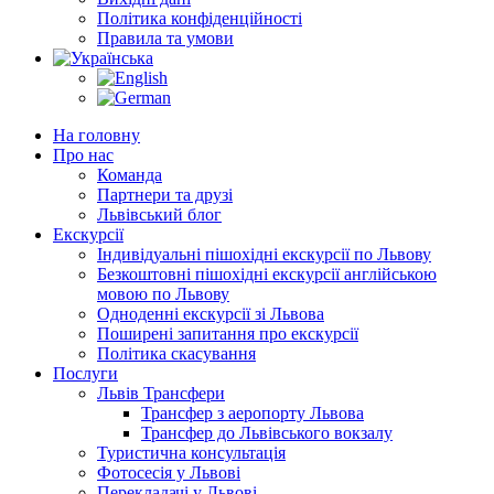
Політика конфіденційності
Правила та умови
На головну
Про нас
Команда
Партнери та друзі
Львівський блог
Екскурсії
Індивідуальні пішохідні екскурсії по Львову
Безкоштовні пішохідні екскурсії англійською
мовою по Львову
Одноденні екскурсії зі Львова
Поширені запитання про екскурсії
Політика скасування
Послуги
Львів Трансфери
Трансфер з аеропорту Львова
Трансфер до Львівського вокзалу
Туристична консультація
Фотосесія у Львові
Перекладачі у Львові