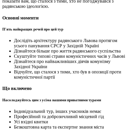
показати вам, що сталося з тими, хто не погоджувався з
радянською ідеологією.
Основні моменти
П'ять найкращих речей про цей тур
Дослідіть архітектуру радянського Львова протягом
усього панування СРСР у Західній Україні
Дізнайтеся більше про життя радянського суспільства
Скуштуйте типові страви комуністичних часів у Львові
Дізнайтеся про найважливіших діячів комунізму
Західної України
Відчуйте, що сталося з тими, хто був в опозиції проти
комуністичної партії
Що включено
Насолоджуйтесь цим з усіма нашими приватними турами
Індивідуальний тур, інших учасників немає
Професійний та доброзичливий місцевий гід
Усі вхідні квитки
Безкоштовна карта та експертне знання міста