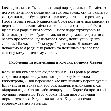
кількість
Ідея радянського Львова насправді парадоксальна. Це місто з
його еклектичним поєднанням архітектурних стилів і культур,
які тут жили, не було прототипом комуністичного розвитку.
Проте, врешті-решт, Радянський Союз розвинув цілі райони та
перетворив частини міста на те, що вони хотіли, щоб бути
ідеальним радянським містом. З його інфраструктурою та
багатоквартирними будинками, ви все ще можете дізнатися
багато про історію Радянського Союзу, покинувши центр
Львова. Під час нашої екскурсії Радянським Львовом ми
покажемо вам радянські райони та пояснимо вам все про
життя у комуністичному Львові.
Гноблення та комунізація в комуністичному Львові
Коли Львів був вперше окупований у 1939 році в рамках
секретного протоколу, доданого до пакту Молотова-
Ріббентропа, Львів переживав час інтенсивних переслідувань.
Еліту міста інтернували або розстріляли, національні рухи
відправили до в’язниці або депортували. Боротьба проти цієї
окупації тривала до 1950-х років. Після цього ситуація
нормалізувалася. Радянська влада за Хрущова почала
зосереджуватись на житлі.