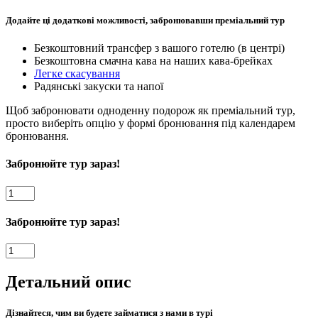
Додайте ці додаткові можливості, забронювавши преміальний тур
Безкоштовний трансфер з вашого готелю (в центрі)
Безкоштовна смачна кава на наших кава-брейках
Легке скасування
Радянські закуски та напої
Щоб забронювати одноденну подорож як преміальний тур,
просто виберіть опцію у формі бронювання під календарем
бронювання.
Забронюйте тур зараз!
Радянський
Львів
-
Забронюйте тур зараз!
Екскурсія
комуністичним
Радянський
Львовом
Львів
кількість
-
Детальний опис
Екскурсія
комуністичним
Львовом
Дізнайтеся, чим ви будете займатися з нами в турі