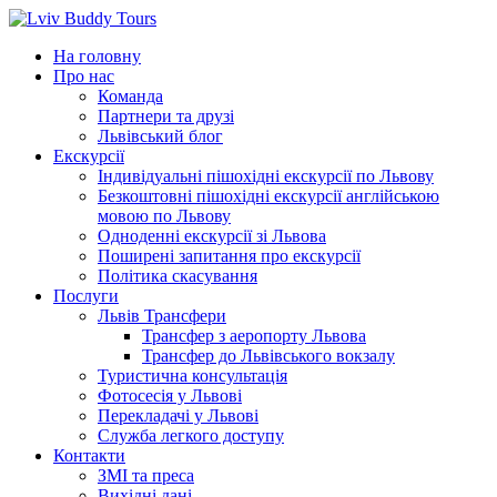
Перейти
до
На головну
вмісту
Про нас
Команда
Партнери та друзі
Львівський блог
Екскурсії
Індивідуальні пішохідні екскурсії по Львову
Безкоштовні пішохідні екскурсії англійською
мовою по Львову
Одноденні екскурсії зі Львова
Поширені запитання про екскурсії
Політика скасування
Послуги
Львів Трансфери
Трансфер з аеропорту Львова
Трансфер до Львівського вокзалу
Туристична консультація
Фотосесія у Львові
Перекладачі у Львові
Служба легкого доступу
Контакти
ЗМІ та преса
Вихідні дані